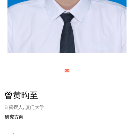
曾黄昀至
EI摇摆人,
厦门大学
研究方向
：